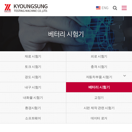
이메
ENG
입력
답변
등록
시
베터리 시험기
답변
이메
전송됩
재료 시험기
피로 시험기
토크 시험기
충격 시험기
경도 시험기
자동차부품 시험기
베터리 시험기
내구 시험기
내화물 시험기
교정기
환경시험기
시편 제작 관련 시험기
소프트웨어
데이터 로거