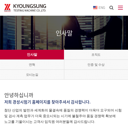
이메
ENG
입력
답변
등록
시
인사말
답변
이메
전송됩
인사말
조직도
연혁
인증 및 수상
오시는길
안녕하십니까
저희 경성시험기 홈페이지를 찾아주셔서 감사합니다.
첨단 산업의 발전과 세계화의 물결속에 품질의 경쟁력이 더욱더 요구되어 시험
및 검사 계측 업무가 더욱 중요시되는 시기에 불철주야 품질 경쟁력 확보에
노고를 기울이시는 고객사 임직원 여러분들께 감사드립니다.