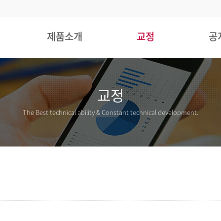
제품소개
교정
공
교정
The Best technical ability &
Constant technical development.