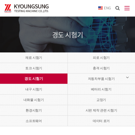
이메
ENG
입력
답변
등록
시
경도 시험기
답변
이메
전송됩
재료 시험기
피로 시험기
토크 시험기
충격 시험기
경도 시험기
자동차부품 시험기
내구 시험기
베터리 시험기
내화물 시험기
교정기
환경시험기
시편 제작 관련 시험기
소프트웨어
데이터 로거