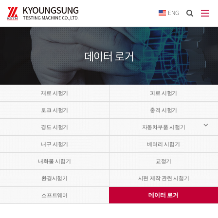
이메
ENG
입력
답변
등록
시
데이터 로거
답변
이메
전송됩
재료 시험기
피로 시험기
토크 시험기
충격 시험기
경도 시험기
자동차부품 시험기
내구 시험기
베터리 시험기
내화물 시험기
교정기
환경시험기
시편 제작 관련 시험기
데이터 로거
소프트웨어