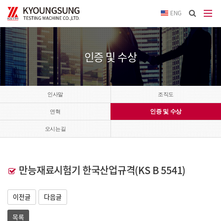
이메
ENG
입력
답변
등록
시
인증 및 수상
답변
이메
전송됩
인사말
조직도
인증 및 수상
연혁
오시는길
만능재료시험기 한국산업규격(KS B 5541)
이전글
다음글
목록