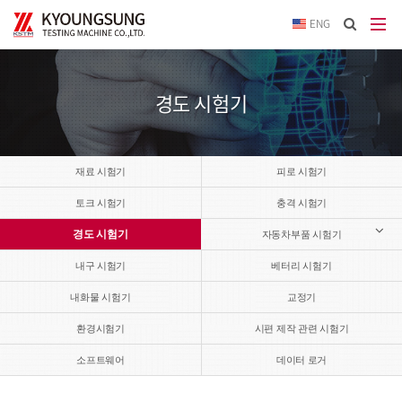
이메
ENG
입력
답변
등록
시
경도 시험기
답변
이메
전송됩
재료 시험기
피로 시험기
토크 시험기
충격 시험기
경도 시험기
자동차부품 시험기
내구 시험기
베터리 시험기
내화물 시험기
교정기
환경시험기
시편 제작 관련 시험기
소프트웨어
데이터 로거