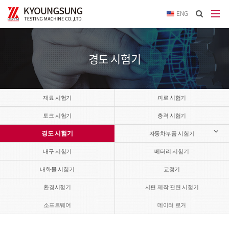
이메
ENG
입력
답변
등록
시
경도 시험기
답변
이메
전송됩
재료 시험기
피로 시험기
토크 시험기
충격 시험기
경도 시험기
자동차부품 시험기
내구 시험기
베터리 시험기
내화물 시험기
교정기
환경시험기
시편 제작 관련 시험기
소프트웨어
데이터 로거