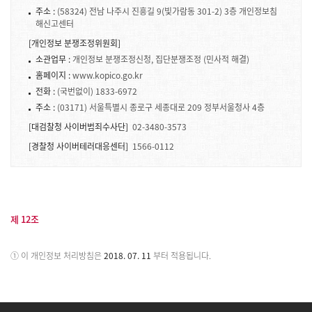
주소 :
(58324) 전남 나주시 진흥길 9(빛가람동 301-2) 3층 개인정보침
해신고센터
[개인정보 분쟁조정위원회]
소관업무 :
개인정보 분쟁조정신청, 집단분쟁조정 (민사적 해결)
홈페이지 :
www.kopico.go.kr
전화 :
(국번없이) 1833-6972
주소 :
(03171) 서울특별시 종로구 세종대로 209 정부서울청사 4층
[대검찰청 사이버범죄수사단]
02-3480-3573
[경찰청 사이버테러대응센터]
1566-0112
제 12조
① 이 개인정보 처리방침은
2018. 07. 11
부터 적용됩니다.