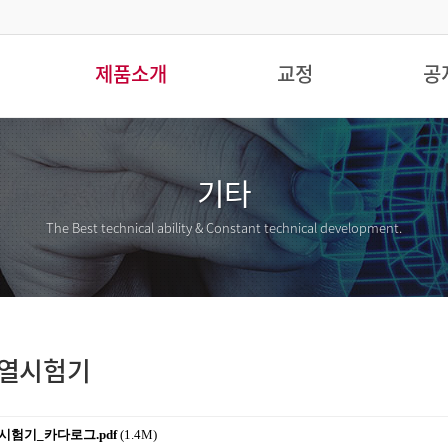
제품소개
교정
공
기타
The Best technical ability &
Constant technical development.
파열시험기
열시험기_카다로그.pdf
(1.4M)