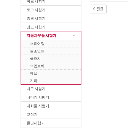
피로 시험기
이전글
토크 시험기
충격 시험기
경도 시험기
자동차부품 시험기
스티어링
볼조인트
클러치
쇽업쇼바
페달
기타
내구 시험기
베터리 시험기
내화물 시험기
교정기
환경시험기