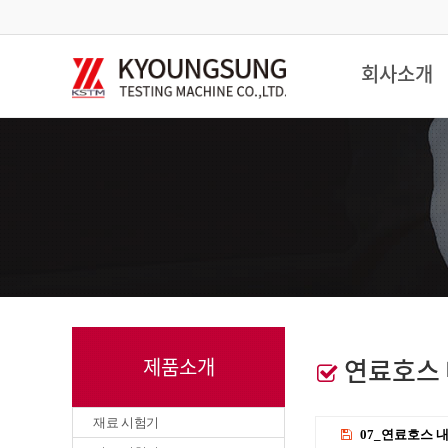
회사소개
연료호스 
제품소개
재료 시험기
07_연료호스 