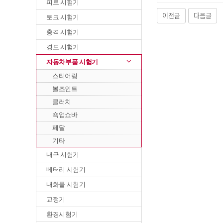
피로 시험기
이전글
다음글
토크 시험기
충격 시험기
경도 시험기
자동차부품 시험기
스티어링
볼조인트
클러치
쇽업쇼바
페달
기타
내구 시험기
베터리 시험기
내화물 시험기
교정기
환경시험기