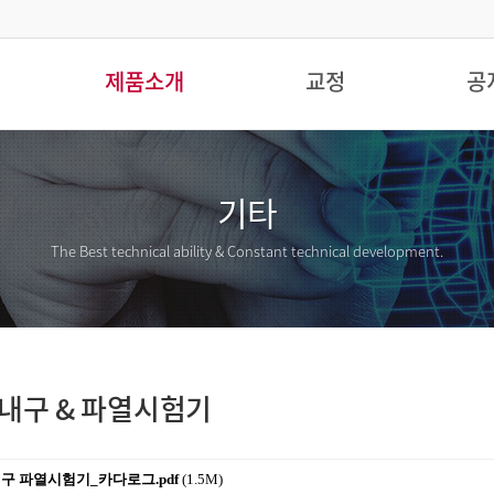
제품소개
교정
공
기타
The Best technical ability &
Constant technical development.
내구 & 파열시험기
내구 파열시험기_카다로그.pdf
(1.5M)