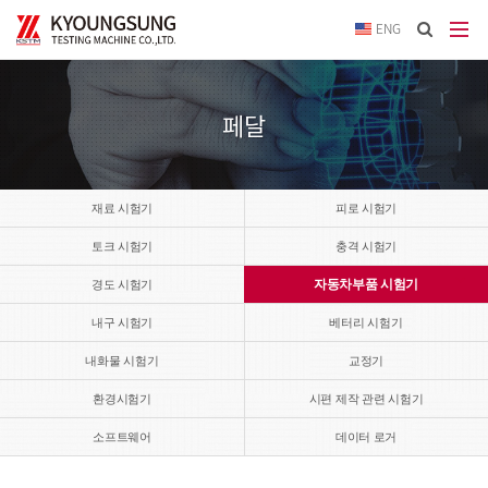
이메
ENG
입력
답변
등록
시
페달
답변
이메
전송됩
재료 시험기
피로 시험기
토크 시험기
충격 시험기
자동차부품 시험기
경도 시험기
내구 시험기
베터리 시험기
내화물 시험기
교정기
환경시험기
시편 제작 관련 시험기
소프트웨어
데이터 로거